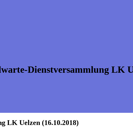
warte-Dienstversammlung LK Ue
g LK Uelzen (16.10.2018)